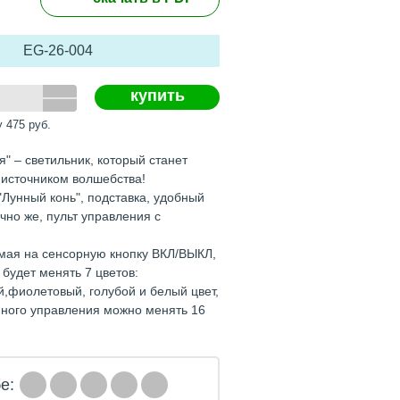
EG-26-004
купить
у
475
руб.
" – светильник, который станет
источником волшебства!
"Лунный конь", подставка, удобный
чно же, пульт управления с
мая на сенсорную кнопку ВКЛ/ВЫКЛ,
будет менять 7 цветов:
й,фиолетовый, голубой и белый цвет,
нного управления можно менять 16
е: