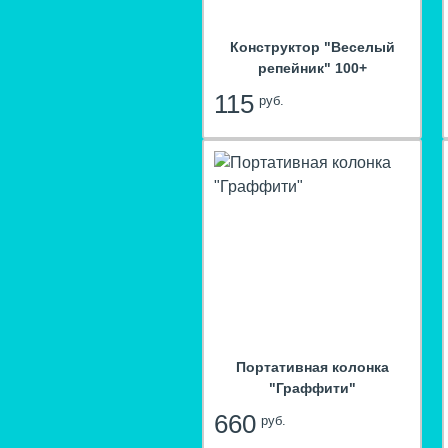
Конструктор "Веселый
репейник" 100+
115
руб.
hit
Портативная колонка
"Граффити"
660
руб.