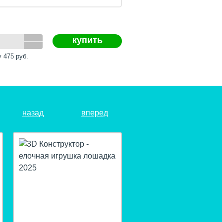
купить
у
475
руб.
назад
вперед
hit