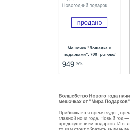
продано
Мешочек "Лошадка с
подарками", 700 гр.люкс/
Новогодний подарок
949
руб.
Волшебство Нового года начи
мешочках от "Мира Подарков"
Приближается время чудес, врем
главной ночи года. Новый год —
предвкушением подарков. И ес
то вам стоит обратить внимание