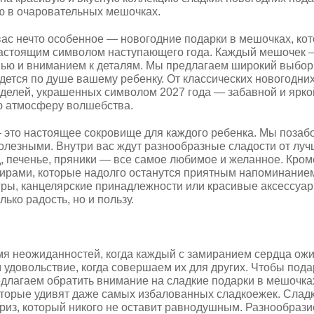
ю в очаровательных мешочках.
вас нечто особенное — новогодние подарки в мешочках, ко
 настоящим символом наступающего года. Каждый мешочек 
вью и вниманием к деталям. Мы предлагаем широкий выбор
ридется по душе вашему ребенку. От классических новогодни
делей, украшенных символом 2027 года — забавной и яркой
ю атмосферу волшебства.
то настоящее сокровище для каждого ребенка. Мы позабот
полезными. Внутри вас ждут разнообразные сладости от лу
печенье, пряники — все самое любимое и желанное. Кроме
ирами, которые надолго останутся приятным напоминанием 
гры, канцелярские принадлежности или красивые аксессуар
ько радость, но и пользу.
я неожиданностей, когда каждый с замиранием сердца ожи
удовольствие, когда совершаем их для других. Чтобы пода
лагаем обратить внимание на сладкие подарки в мешочках
которые удивят даже самых избалованных сладкоежек. Слад
приз, который никого не оставит равнодушным. Разнообраз