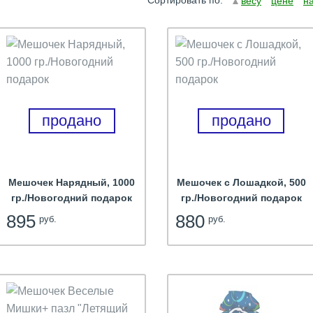
Сортировать по:
весу
цене
н
продано
продано
Мешочек Нарядный, 1000
Мешочек с Лошадкой, 500
гр./Новогодний подарок
гр./Новогодний подарок
895
880
руб.
руб.