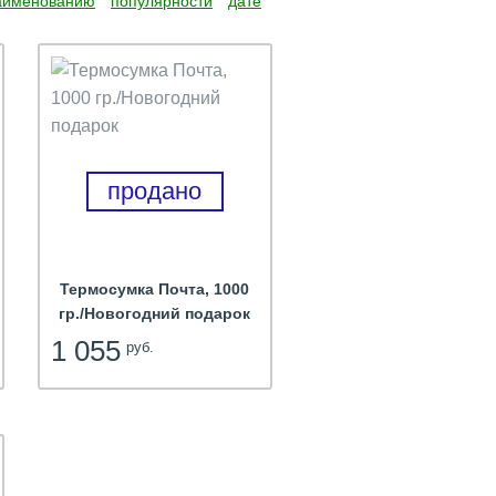
аименованию
популярности
дате
продано
Термосумка Почта, 1000
гр./Новогодний подарок
1 055
руб.