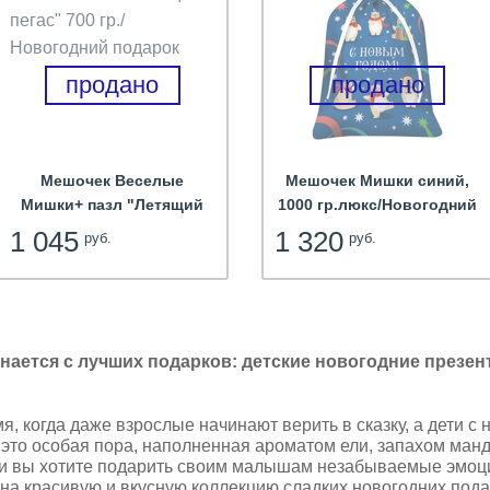
продано
продано
Мешочек Веселые
Мешочек Мишки синий,
Мишки+ пазл "Летящий
1000 гр.люкс/Новогодний
пегас" 700 гр./Новогодний
подарок
1 045
1 320
руб.
руб.
подарок
нается с лучших подарков: детские новогодние презен
я, когда даже взрослые начинают верить в сказку, а дети с
 это особая пора, наполненная ароматом ели, запахом манд
ли вы хотите подарить своим малышам незабываемые эмоц
 на красивую и вкусную коллекцию сладких новогодних пода