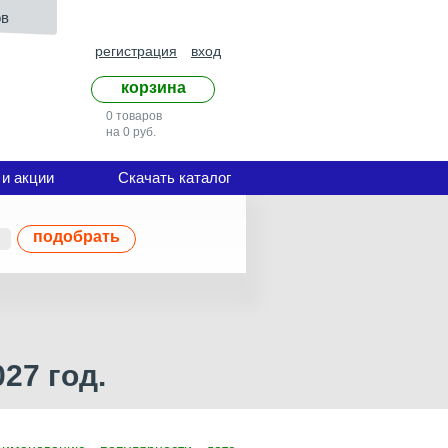
ов
регистрация
вход
корзина
0 товаров
на 0 руб.
 и акции
Скачать каталог
подобрать
27 год.