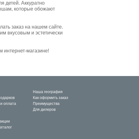
я детей. Аккуратно
ышам, которые обожают
лать заказ на нашем сайте.
им вкусовым и эстетически
м интернет-магазине!
Наша география
подарков
Как оформить заказ
 и оплата
Преимущества
Для дилеров
 акции
каталог