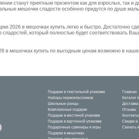
нии станут приятным презентом как для взрослых, так и дл
альные мешочки сладости особенно придутся по душе мал
рки 2026 в мешочках купить легко и быстро. Достаточно сде
 сладостей, который полностью будет соответствовать Ваш
26 в мешочках купить по выгодным ценам возможно в наше
Подарки в текстильной упаковке
Главная
Наборы первоклассников
Каталог 
Школьные ранцы
Доставка
Комплексные подарки
Отзывы
Подарки в жестяной упаковке
Контакты
Подарки в картонной упаковке
Скидки и
Подарочные сувениры и игры
Скачать 
Подарки в мешочках