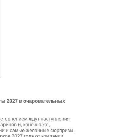
ты 2027 в очаровательных
 нетерпением ждут наступления
аринов и, конечно же,
ии и самые желанные сюрпризы,
рков 2027 года от компании